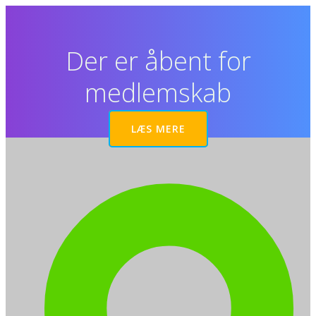
Videre
til
indhold
Der er åbent for
medlemskab
LÆS MERE