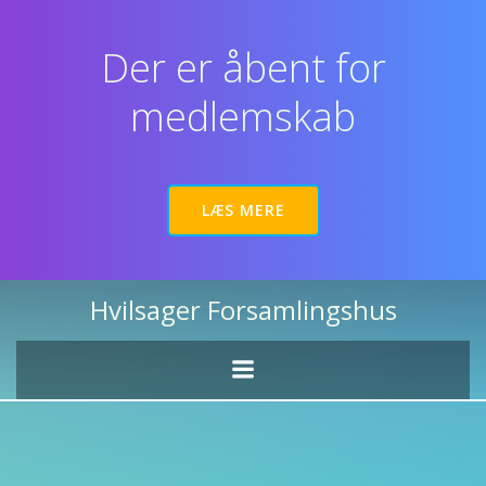
Videre
til
Der er åbent for
indhold
medlemskab
LÆS MERE
Hvilsager Forsamlingshus