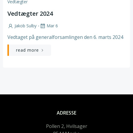
Vedtægter
Vedtægter 2024
-
Jakob Sulby
Mar 6
Vedtaget på generalforsamlingen den 6. marts 2024
read more
ADRESSE
Pollen 2, Hvilsager