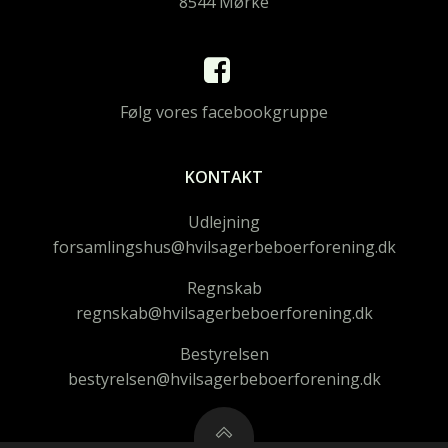
8544 Mørke
Følg vores facebookgruppe
KONTAKT
Udlejning
forsamlingshus@hvilsagerbeboerforening.dk
Regnskab
regnskab@hvilsagerbeboerforening.dk
Bestyrelsen
bestyrelsen@hvilsagerbeboerforening.dk